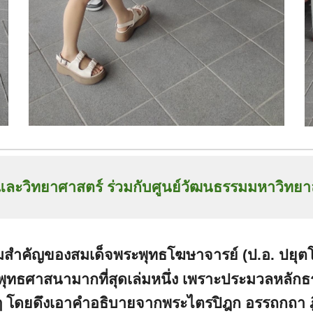
ละวิทยาศาสตร์ ร่วมกับศูนย์วัฒนธรรมมหาวิทยาล
่มสำคัญของสมเด็จพระพุทธโฆษาจารย์ (ป.อ. ปยุต
ะพุทธศาสนามากที่สุดเล่มหนึ่ง เพราะประมวลหลัก
ๆ โดยดึงเอาคำอธิบายจากพระไตรปิฎก อรรถกถา 