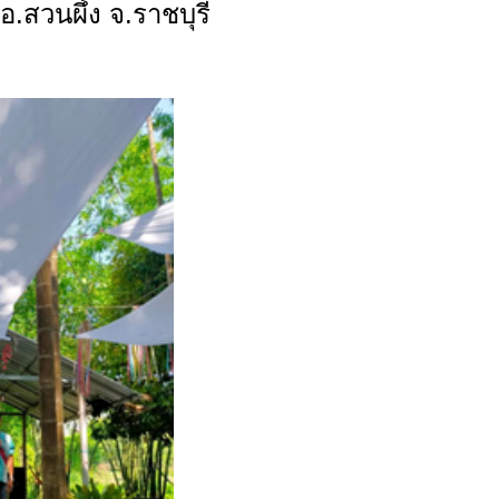
.สวนผึ้ง จ.ราชบุรี