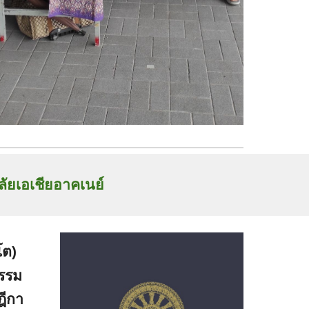
ัยเอเชียอาคเนย์
โต)
ธรรม
ฎีกา