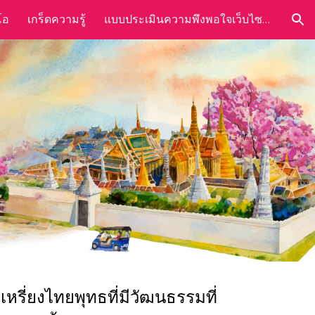
โอ
เกร็ดความรู้
แบบประเมินความพึงพอใจเว็บไซต์ศูนย์วัฒนธรรม ม.เอเชียอาคเนย์
ion
รี่ยงไทยพุทธที่มีวัฒนธรรมที่